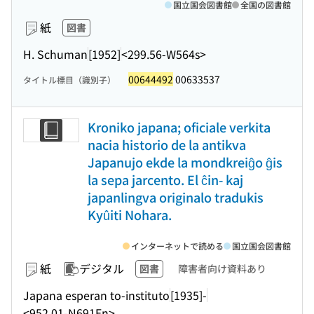
国立国会図書館
全国の図書館
紙
図書
H. Schuman
[1952]
<299.56-W564s>
00644492
00633537
タイトル標目（識別子）
Kroniko japana; oficiale verkita
nacia historio de la antikva
Japanujo ekde la mondkreiĝo ĝis
la sepa jarcento. El ĉin- kaj
japanlingva originalo tradukis
Kyûiti Nohara.
インターネットで読める
国立国会図書館
紙
デジタル
図書
障害者向け資料あり
Japana esperan to-instituto
[1935]-
<952.01-N691En>