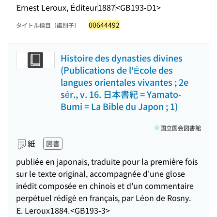
Ernest Leroux, Éditeur
1887
<GB193-D1>
00644492
タイトル標目（識別子）
Histoire des dynasties divines
(Publications de l'École des
langues orientales vivantes ; 2e
sér., v. 16. 日本書紀 = Yamato-
Bumi = La Bible du Japon ; 1)
国立国会図書館
紙
図書
publiée en japonais, traduite pour la première fois
sur le texte original, accompagnée d'une glose
inédit composée en chinois et d'un commentaire
perpétuel rédigé en français, par Léon de Rosny.
E. Leroux
1884.
<GB193-3>