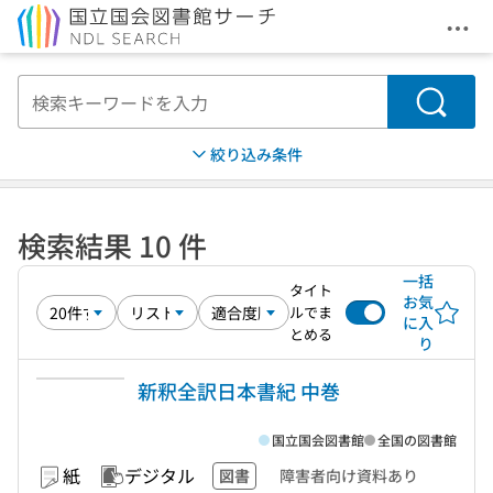
メニ
本文へ移動
検索
絞り込み条件
検索結果 10 件
一括
タイト
お気
ルでま
に入
とめる
り
新釈全訳日本書紀 中巻
国立国会図書館
全国の図書館
紙
デジタル
図書
障害者向け資料あり