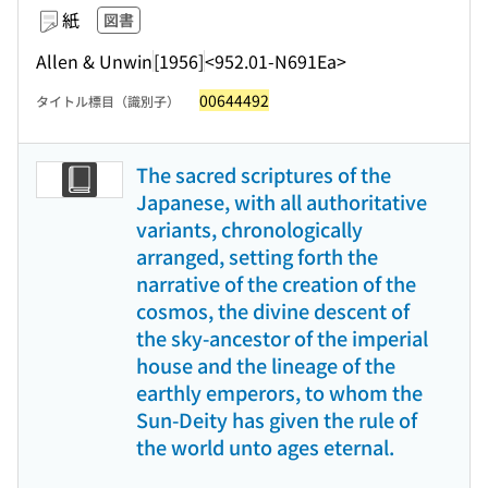
紙
図書
Allen & Unwin
[1956]
<952.01-N691Ea>
00644492
タイトル標目（識別子）
The sacred scriptures of the
Japanese, with all authoritative
variants, chronologically
arranged, setting forth the
narrative of the creation of the
cosmos, the divine descent of
the sky-ancestor of the imperial
house and the lineage of the
earthly emperors, to whom the
Sun-Deity has given the rule of
the world unto ages eternal.