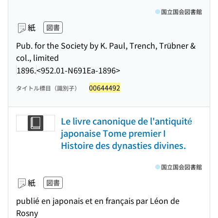
国立国会図書館
紙
図書
Pub. for the Society by K. Paul, Trench, Trübner &
col., limited
1896.
<952.01-N691Ea-1896>
00644492
タイトル標目（識別子）
Le livre canonique de l'antiquité
japonaise Tome premier I
Histoire des dynasties divines.
国立国会図書館
紙
図書
publié en japonais et en français par Léon de
Rosny