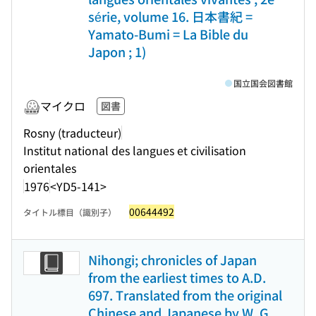
série, volume 16. 日本書紀 =
Yamato-Bumi = La Bible du
Japon ; 1)
国立国会図書館
マイクロ
図書
Rosny (traducteur)
Institut national des langues et civilisation
orientales
1976
<YD5-141>
00644492
タイトル標目（識別子）
Nihongi; chronicles of Japan
from the earliest times to A.D.
697. Translated from the original
Chinese and Japanese by W. G.