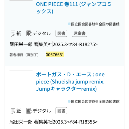
ONE PIECE 巻111 (ジャンプコミ
ックス)
国立国会図書館
全国の図書館
紙
デジタル
図書
児童書
尾田栄一郎 著
集英社
2025.3
<Y84-R18275>
00676651
著者標目（識別子）
ポートガス・D・エース : one
piece (Shueisha jump remix.
Jumpキャラクターremix)
国立国会図書館
全国の図書館
紙
デジタル
図書
尾田栄一郎 著
集英社
2025.3
<Y84-R18355>