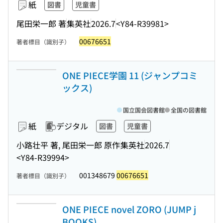
紙
図書
児童書
尾田栄一郎 著
集英社
2026.7
<Y84-R39981>
00676651
著者標目（識別子）
ONE PIECE学園 11 (ジャンプコミ
ックス)
国立国会図書館
全国の図書館
紙
デジタル
図書
児童書
小路壮平 著, 尾田栄一郎 原作
集英社
2026.7
<Y84-R39994>
001348679
00676651
著者標目（識別子）
ONE PIECE novel ZORO (JUMP j
BOOKS)