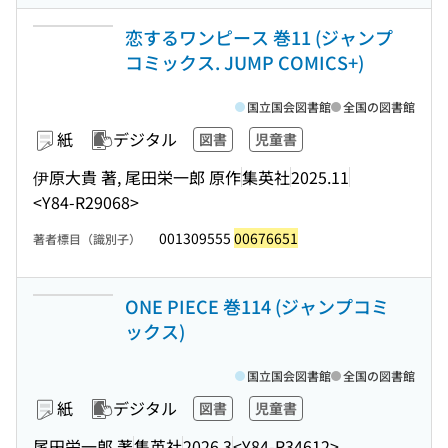
恋するワンピース 巻11 (ジャンプ
コミックス. JUMP COMICS+)
国立国会図書館
全国の図書館
紙
デジタル
図書
児童書
伊原大貴 著, 尾田栄一郎 原作
集英社
2025.11
<Y84-R29068>
001309555
00676651
著者標目（識別子）
ONE PIECE 巻114 (ジャンプコミ
ックス)
国立国会図書館
全国の図書館
紙
デジタル
図書
児童書
尾田栄一郎 著
集英社
2026.3
<Y84-R34612>