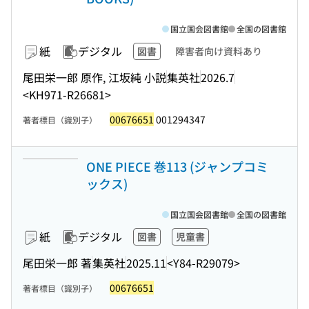
国立国会図書館
全国の図書館
紙
デジタル
図書
障害者向け資料あり
尾田栄一郎 原作, 江坂純 小説
集英社
2026.7
<KH971-R26681>
00676651
001294347
著者標目（識別子）
ONE PIECE 巻113 (ジャンプコミ
ックス)
国立国会図書館
全国の図書館
紙
デジタル
図書
児童書
尾田栄一郎 著
集英社
2025.11
<Y84-R29079>
00676651
著者標目（識別子）