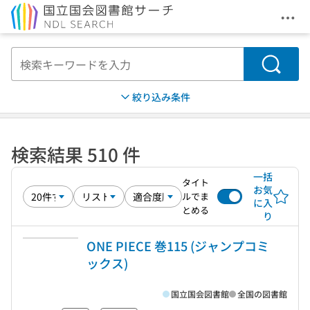
メニ
本文へ移動
検索
絞り込み条件
検索結果 510 件
一括
タイト
お気
ルでま
に入
とめる
り
ONE PIECE 巻115 (ジャンプコミ
ックス)
国立国会図書館
全国の図書館