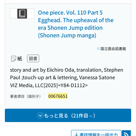
One piece. Vol. 110 Part 5
Egghead. The upheaval of the
era Shonen Jump edition
(Shonen Jump manga)
国立国会図書館
紙
図書
story and art by Eiichiro Oda, translation, Stephen
Paul ;touch-up art & lettering, Vanessa Satone
VIZ Media, LLC
[2025]
<Y84-D1112>
00676651
著者標目（識別子）
もっと見る（21件目～）
書誌情報を一括出力