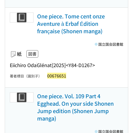
One piece. Tome cent onze
Aventure à Erbaf Édition
française (Shonen manga)
国立国会図書館
紙
図書
Eiichiro Oda
Glénat
[2025]
<Y84-D1267>
00676651
著者標目（識別子）
One piece. Vol. 109 Part 4
Egghead. On your side Shonen
Jump edition (Shonen Jump
manga)
国立国会図書館