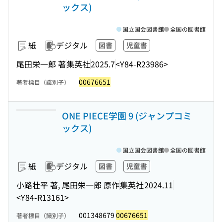
ックス)
国立国会図書館
全国の図書館
紙
デジタル
図書
児童書
尾田栄一郎 著
集英社
2025.7
<Y84-R23986>
00676651
著者標目（識別子）
ONE PIECE学園 9 (ジャンプコミ
ックス)
国立国会図書館
全国の図書館
紙
デジタル
図書
児童書
小路壮平 著, 尾田栄一郎 原作
集英社
2024.11
<Y84-R13161>
001348679
00676651
著者標目（識別子）