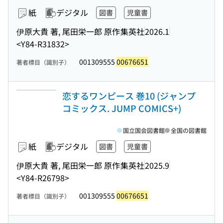
紙
デジタル
図書
児童書
伊原大貴 著, 尾田栄一郎 原作
集英社
2026.1
<Y84-R31832>
001309555
00676651
著者標目（識別子）
恋するワンピース 巻10 (ジャンプ
コミックス. JUMP COMICS+)
国立国会図書館
全国の図書館
紙
デジタル
図書
児童書
伊原大貴 著, 尾田栄一郎 原作
集英社
2025.9
<Y84-R26798>
001309555
00676651
著者標目（識別子）