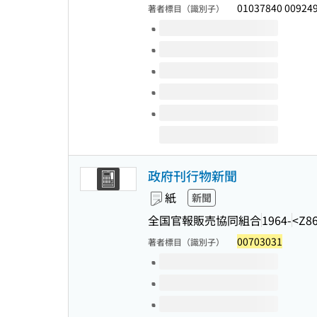
01037840 00924
著者標目（識別子）
このタイトルの巻号
政府刊行物新聞
紙
新聞
全国官報販売協同組合
1964-
<Z86
00703031
著者標目（識別子）
このタイトルの巻号