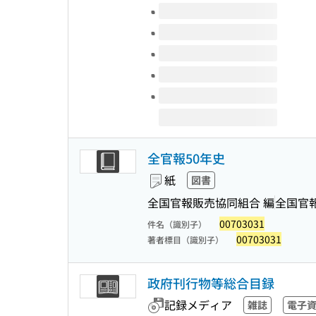
このタイトルの巻号
全官報50年史
紙
図書
全国官報販売協同組合 編
全国官
00703031
件名（識別子）
00703031
著者標目（識別子）
政府刊行物等総合目録
記録メディア
雑誌
電子