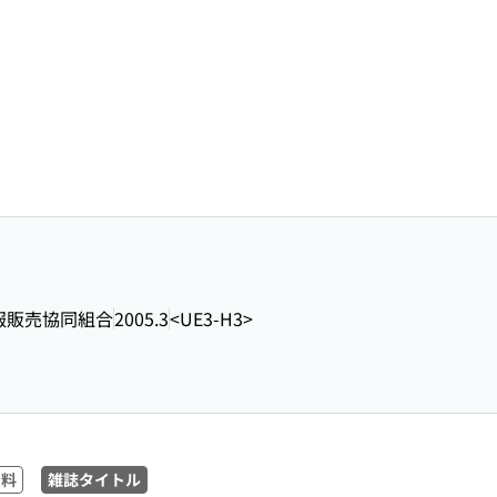
報販売協同組合
2005.3
<UE3-H3>
資料
雑誌タイトル