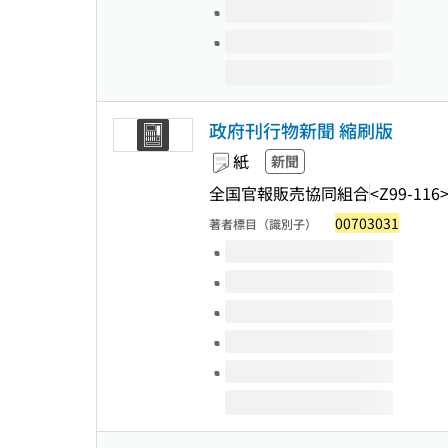
政府刊行物新聞 縮刷版
紙
新聞
全国官報販売協同組合
<Z99-116
00703031
著者標目（識別子）
このタイトルの巻号