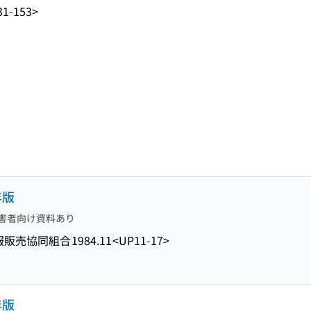
31-153>
年版
害者向け資料あり
報販売協同組合
1984.11
<UP11-17>
年版