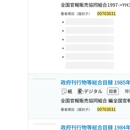
全国官報販売協同組合
1997-
<YH
00703031
著者標目（識別子）
このタイトルの巻号
政府刊行物等総合目録 1985
紙
デジタル
図書
障
全国官報販売協同組合 編
全国官
00703031
著者標目（識別子）
政府刊行物等総合目録 1984