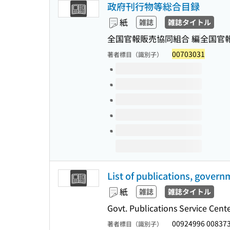
政府刊行物等総合目録
紙
雑誌
雑誌タイトル
全国官報販売協同組合 編
全国官
00703031
著者標目（識別子）
このタイトルの巻号
List of publications, govern
紙
雑誌
雑誌タイトル
Govt. Publications Service Cent
00924996 00837
著者標目（識別子）