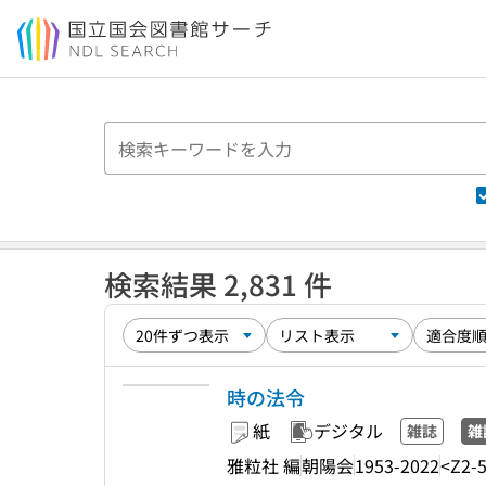
本文へ移動
検索結果 2,831 件
時の法令
紙
デジタル
雑誌
雑
雅粒社 編
朝陽会
1953-2022
<Z2-