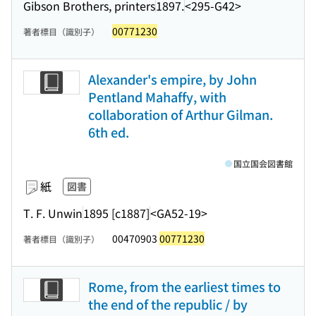
Gibson Brothers, printers
1897.
<295-G42>
00771230
著者標目（識別子）
Alexander's empire, by John
Pentland Mahaffy, with
collaboration of Arthur Gilman.
6th ed.
国立国会図書館
紙
図書
T. F. Unwin
1895 [c1887]
<GA52-19>
00470903
00771230
著者標目（識別子）
Rome, from the earliest times to
the end of the republic / by