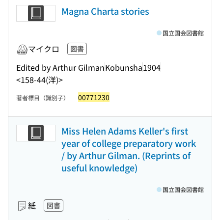
Magna Charta stories
国立国会図書館
マイクロ
図書
Edited by Arthur Gilman
Kobunsha
1904
<158-44(洋)>
00771230
著者標目（識別子）
Miss Helen Adams Keller's first
year of college preparatory work
/ by Arthur Gilman. (Reprints of
useful knowledge)
国立国会図書館
紙
図書