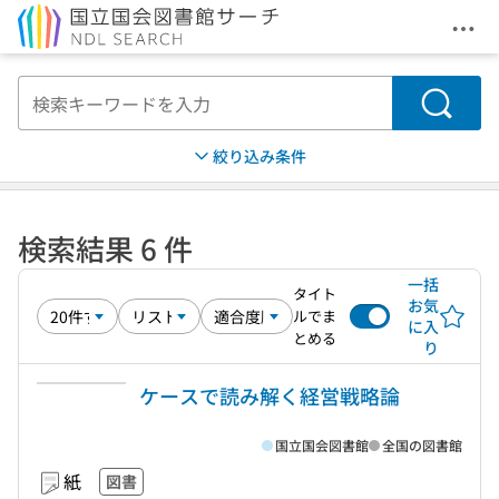
メニ
本文へ移動
検索
絞り込み条件
検索結果 6 件
一括
タイト
お気
ルでま
に入
とめる
り
ケースで読み解く経営戦略論
国立国会図書館
全国の図書館
紙
図書