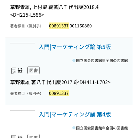
草野素雄, 上村聖 編著
八千代出版
2018.4
<DH215-L586>
00891337
001160860
著者標目（識別子）
入門|マーケティング論 第5版
国立国会図書館
全国の図書館
紙
図書
草野素雄 著
八千代出版
2017.6
<DH411-L702>
00891337
著者標目（識別子）
入門|マーケティング論 第4版
国立国会図書館
全国の図書館
紙
図書