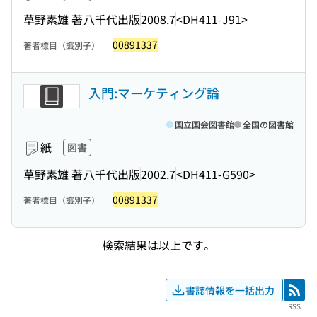
草野素雄 著
八千代出版
2008.7
<DH411-J91>
00891337
著者標目（識別子）
入門:マーケティング論
国立国会図書館
全国の図書館
紙
図書
草野素雄 著
八千代出版
2002.7
<DH411-G590>
00891337
著者標目（識別子）
検索結果は以上です。
書誌情報を一括出力
RSS
RSS