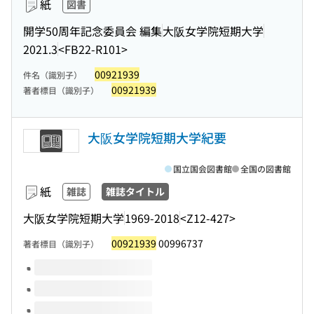
紙
図書
開学50周年記念委員会 編集
大阪女学院短期大学
2021.3
<FB22-R101>
00921939
件名（識別子）
00921939
著者標目（識別子）
大阪女学院短期大学紀要
国立国会図書館
全国の図書館
紙
雑誌
雑誌タイトル
大阪女学院短期大学
1969-2018
<Z12-427>
00921939
00996737
著者標目（識別子）
このタイトルの巻号