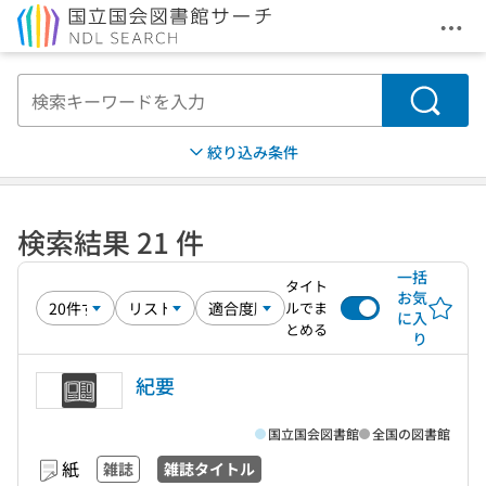
メニ
本文へ移動
検索
絞り込み条件
検索結果 21 件
一括
タイト
お気
ルでま
に入
とめる
り
紀要
国立国会図書館
全国の図書館
紙
雑誌
雑誌タイトル