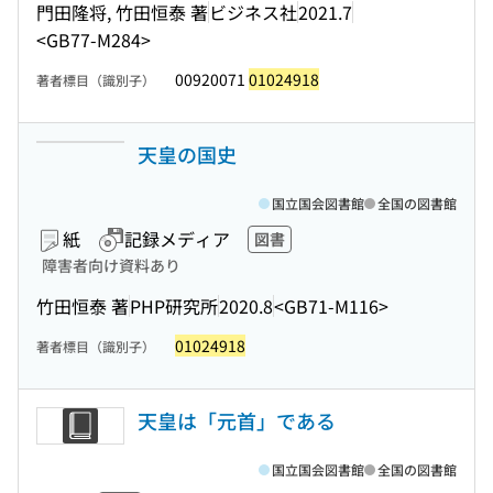
門田隆将, 竹田恒泰 著
ビジネス社
2021.7
<GB77-M284>
00920071
01024918
著者標目（識別子）
天皇の国史
国立国会図書館
全国の図書館
紙
記録メディア
図書
障害者向け資料あり
竹田恒泰 著
PHP研究所
2020.8
<GB71-M116>
01024918
著者標目（識別子）
天皇は「元首」である
国立国会図書館
全国の図書館