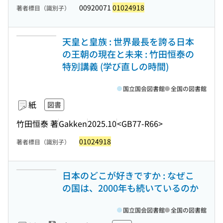
00920071
01024918
著者標目（識別子）
天皇と皇族 : 世界最長を誇る日本
の王朝の現在と未来 : 竹田恒泰の
特別講義 (学び直しの時間)
国立国会図書館
全国の図書館
紙
図書
竹田恒泰 著
Gakken
2025.10
<GB77-R66>
01024918
著者標目（識別子）
日本のどこが好きですか : なぜこ
の国は、2000年も続いているのか
国立国会図書館
全国の図書館