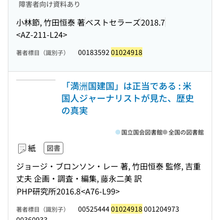
障害者向け資料あり
小林節, 竹田恒泰 著
ベストセラーズ
2018.7
<AZ-211-L24>
00183592
01024918
著者標目（識別子）
「満洲国建国」は正当である : 米
国人ジャーナリストが見た、歴史
の真実
国立国会図書館
全国の図書館
紙
図書
ジョージ・ブロンソン・レー 著, 竹田恒泰 監修, 吉重
丈夫 企画・調査・編集, 藤永二美 訳
PHP研究所
2016.8
<A76-L99>
00525444
01024918
001204973
著者標目（識別子）
00360933