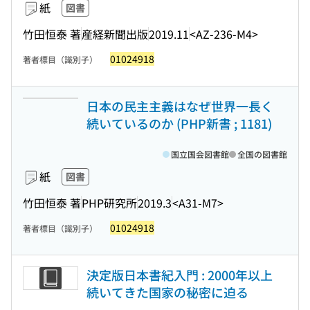
紙
図書
竹田恒泰 著
産経新聞出版
2019.11
<AZ-236-M4>
01024918
著者標目（識別子）
日本の民主主義はなぜ世界一長く
続いているのか (PHP新書 ; 1181)
国立国会図書館
全国の図書館
紙
図書
竹田恒泰 著
PHP研究所
2019.3
<A31-M7>
01024918
著者標目（識別子）
決定版日本書紀入門 : 2000年以上
続いてきた国家の秘密に迫る