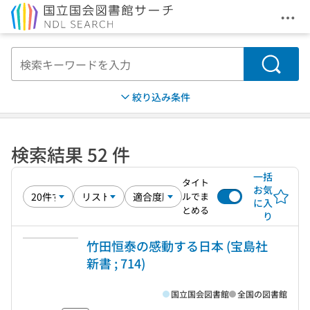
メニ
本文へ移動
検索
絞り込み条件
検索結果 52 件
一括
タイト
お気
ルでま
に入
とめる
り
竹田恒泰の感動する日本 (宝島社
新書 ; 714)
国立国会図書館
全国の図書館