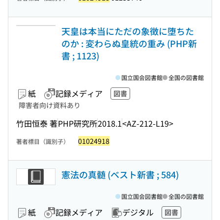
天皇は本当にただの象徴に堕ちた
のか : 変わらぬ皇統の重み (PHP新
書 ; 1123)
国立国会図書館
全国の図書館
紙
記録メディア
図書
障害者向け資料あり
竹田恒泰 著
PHP研究所
2018.1
<AZ-212-L19>
01024918
著者標目（識別子）
憲法の真髄 (ベスト新書 ; 584)
国立国会図書館
全国の図書館
紙
記録メディア
デジタル
図書