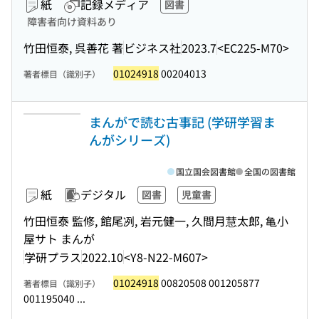
紙
記録メディア
図書
障害者向け資料あり
竹田恒泰, 呉善花 著
ビジネス社
2023.7
<EC225-M70>
01024918
00204013
著者標目（識別子）
まんがで読む古事記 (学研学習ま
んがシリーズ)
国立国会図書館
全国の図書館
紙
デジタル
図書
児童書
竹田恒泰 監修, 館尾冽, 岩元健一, 久間月慧太郎, 亀小
屋サト まんが
学研プラス
2022.10
<Y8-N22-M607>
01024918
00820508 001205877
著者標目（識別子）
001195040 ...