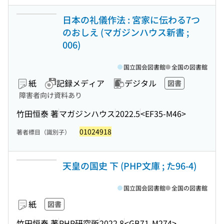
日本の礼儀作法 : 宮家に伝わる7つ
のおしえ (マガジンハウス新書 ;
006)
国立国会図書館
全国の図書館
紙
記録メディア
デジタル
図書
障害者向け資料あり
竹田恒泰 著
マガジンハウス
2022.5
<EF35-M46>
01024918
著者標目（識別子）
天皇の国史 下 (PHP文庫 ; た96-4)
国立国会図書館
全国の図書館
紙
図書
竹田恒泰 著
PHP研究所
2022.8
<GB71-M274>