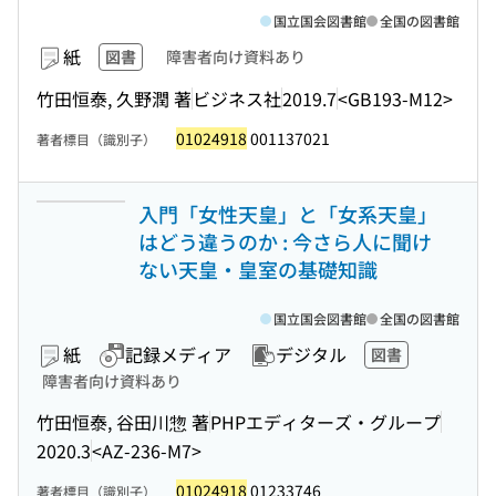
国立国会図書館
全国の図書館
紙
図書
障害者向け資料あり
竹田恒泰, 久野潤 著
ビジネス社
2019.7
<GB193-M12>
01024918
001137021
著者標目（識別子）
入門「女性天皇」と「女系天皇」
はどう違うのか : 今さら人に聞け
ない天皇・皇室の基礎知識
国立国会図書館
全国の図書館
紙
記録メディア
デジタル
図書
障害者向け資料あり
竹田恒泰, 谷田川惣 著
PHPエディターズ・グループ
2020.3
<AZ-236-M7>
01024918
01233746
著者標目（識別子）