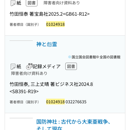
紙
図書
障害者向け資料あり
竹田恒泰 著
宝島社
2025.2
<GB61-R12>
01024918
著者標目（識別子）
神と怨霊
国立国会図書館
全国の図書館
紙
記録メディア
図書
障害者向け資料あり
竹田恒泰, 三上丈晴 著
ビジネス社
2024.8
<SB391-R19>
01024918
032276635
著者標目（識別子）
国防神社 : 古代から大東亜戦争、
そして現在