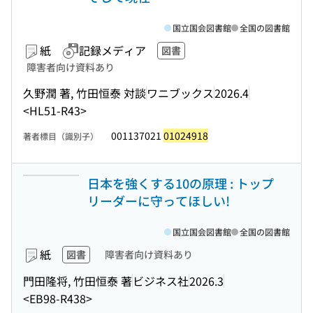
国立国会図書館
全国の図書館
紙
記録メディア
図書
障害者向け資料あり
久野潤 著, 竹田恒泰 対談
ワニブックス
2026.4
<HL51-R43>
001137021
01024918
著者標目（識別子）
日本を強くする10の原理 : トップ
リーダーに守ってほしい!
国立国会図書館
全国の図書館
紙
図書
障害者向け資料あり
門田隆将, 竹田恒泰 著
ビジネス社
2026.3
<EB98-R438>