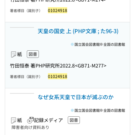
01024918
著者標目（識別子）
天皇の国史 上 (PHP文庫 ; た96-3)
国立国会図書館
全国の図書館
紙
図書
竹田恒泰 著
PHP研究所
2022.8
<GB71-M277>
01024918
著者標目（識別子）
なぜ女系天皇で日本が滅ぶのか
国立国会図書館
全国の図書館
紙
記録メディア
図書
障害者向け資料あり