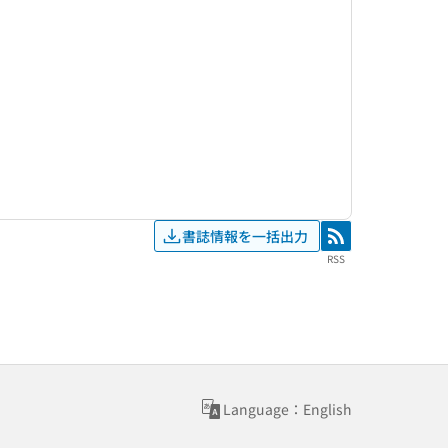
書誌情報を一括出力
RSS
RSS
Language：English