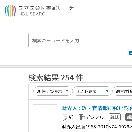
本文へ移動
検索結果 254 件
財界人 : 政・官情報に強い総
紙
デジタル
雑誌
雑
財界人出版
1988-2010
<Z4-1028>