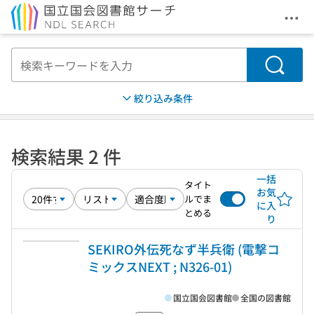
メニ
本文へ移動
検索
絞り込み条件
検索結果 2 件
一括
タイト
お気
ルでま
に入
とめる
り
SEKIRO外伝死なず半兵衛 (電撃コ
ミックスNEXT ; N326-01)
国立国会図書館
全国の図書館