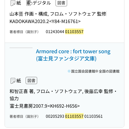
紙
デジタル
図書
山本晋 作画・構成, フロム・ソフトウェア 監修
KADOKAWA
2020.2
<Y84-M16761>
01243044
01103557
著者標目（識別子）
Armored core : fort tower song
(富士見ファンタジア文庫)
国立国会図書館
全国の図書館
紙
図書
和智正喜 著, フロム・ソフトウェア, 後藤広幸 監修・
協力
富士見書房
2007.9
<KH692-H656>
00205293
01103557
01103561
著者標目（識別子）