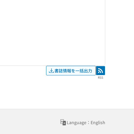
書誌情報を一括出力
RSS
RSS
Language：English