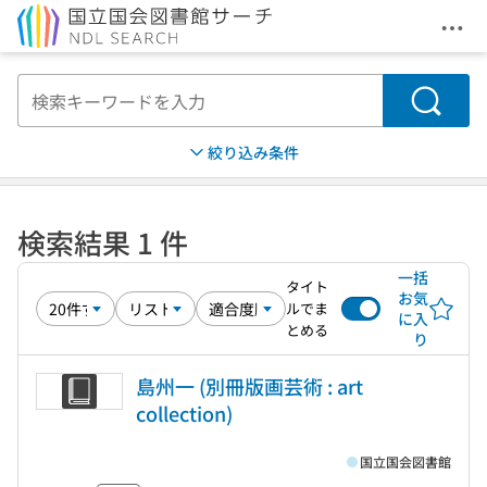
メニ
本文へ移動
検索
絞り込み条件
検索結果 1 件
一括
タイト
お気
ルでま
に入
とめる
り
島州一 (別冊版画芸術 : art
collection)
国立国会図書館