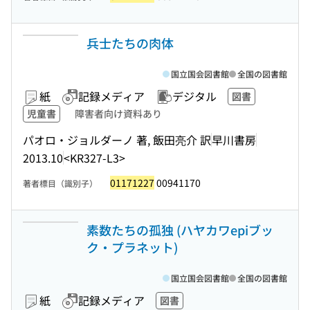
兵士たちの肉体
国立国会図書館
全国の図書館
紙
記録メディア
デジタル
図書
児童書
障害者向け資料あり
パオロ・ジョルダーノ 著, 飯田亮介 訳
早川書房
2013.10
<KR327-L3>
01171227
00941170
著者標目（識別子）
素数たちの孤独 (ハヤカワepiブッ
ク・プラネット)
国立国会図書館
全国の図書館
紙
記録メディア
図書