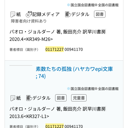
国立国会図書館
全国の図書館
紙
記録メディア
デジタル
図書
障害者向け資料あり
パオロ・ジョルダーノ 著, 飯田亮介 訳
早川書房
2020.4
<KR349-M26>
01171227
00941170
著者標目（識別子）
素数たちの孤独 (ハヤカワepi文庫
; 74)
国立国会図書館
全国の図書館
紙
デジタル
図書
児童書
パオロ・ジョルダーノ 著, 飯田亮介 訳
早川書房
2013.6
<KR327-L1>
01171227
00941170
著者標目（識別子）