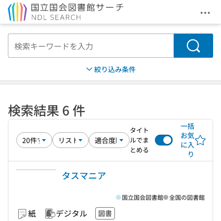
メニ
本文へ移動
検索
絞り込み条件
検索結果 6 件
一括
タイト
お気
ルでま
に入
とめる
り
タスマニア
国立国会図書館
全国の図書館
紙
デジタル
図書