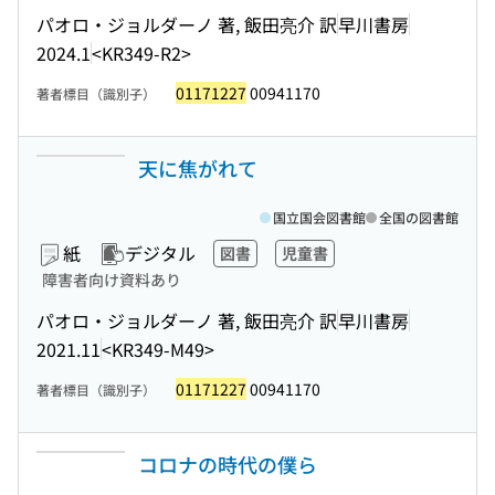
パオロ・ジョルダーノ 著, 飯田亮介 訳
早川書房
2024.1
<KR349-R2>
01171227
00941170
著者標目（識別子）
天に焦がれて
国立国会図書館
全国の図書館
紙
デジタル
図書
児童書
障害者向け資料あり
パオロ・ジョルダーノ 著, 飯田亮介 訳
早川書房
2021.11
<KR349-M49>
01171227
00941170
著者標目（識別子）
コロナの時代の僕ら