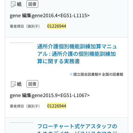
紙
図書
gene 編集
gene
2016.4
<EG51-L1115>
01226944
著者標目（識別子）
通所介護個別機能訓練加算マニュ
アル : 通所介護の個別機能訓練加
算に関する実務書
国立国会図書館
全国の図書館
紙
図書
gene 編集
gene
2015.9
<EG51-L1067>
01226944
著者標目（識別子）
フローチャート式ケアスタッフの