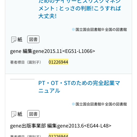
ためのデイサービスリスクマネジ
メント : とっさの判断!こうすれば
大丈夫!
国立国会図書館
全国の図書館
紙
図書
gene 編集
gene
2015.11
<EG51-L1066>
01226944
著者標目（識別子）
PT・OT・STのための完全起業マ
ニュアル
国立国会図書館
全国の図書館
紙
図書
gene出版事業部 編集
gene
2013.6
<EG44-L48>
01226944
著者標目（識別子）