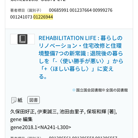
00685991 001237664 00999276
著者標目（識別子）
001241073
01226944
REHABILITATION LIFE : 暮らしの
リノベーション・住宅改修と住環
境整備7つの新常識 : 退院後の暮ら
しを「-〈使い勝手が悪い〉」から
「+〈ほしい暮らし〉」に変え
る。
国立国会図書館
全国の図書館
紙
図書
久保田好正, 伊東誠三, 池田由里子, 保坂和輝 [著],
gene 編集
gene
2018.1
<NA241-L300>