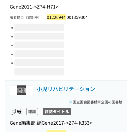
Gene
2011-
<Z74-H71>
01226944
001359304
著者標目（識別子）
このタイトルの巻号
小児リハビリテーション
国立国会図書館
全国の図書館
紙
雑誌
雑誌タイトル
Gene編集部 編
Gene
2017-
<Z74-K333>