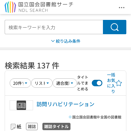
メニ
本文へ移動
検索
絞り込み条件
検索結果 137 件
一括
タイト
お気
ルでま
に入
とめる
り
訪問リハビリテーション
国立国会図書館
全国の図書館
紙
雑誌
雑誌タイトル