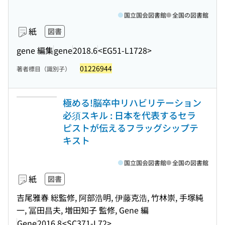
国立国会図書館
全国の図書館
紙
図書
gene 編集
gene
2018.6
<EG51-L1728>
01226944
著者標目（識別子）
極める!脳卒中リハビリテーション
必須スキル : 日本を代表するセラ
ピストが伝えるフラッグシップテ
キスト
国立国会図書館
全国の図書館
紙
図書
吉尾雅春 総監修, 阿部浩明, 伊藤克浩, 竹林崇, 手塚純
一, 冨田昌夫, 増田知子 監修, Gene 編
Gene
2016.8
<SC371-L72>