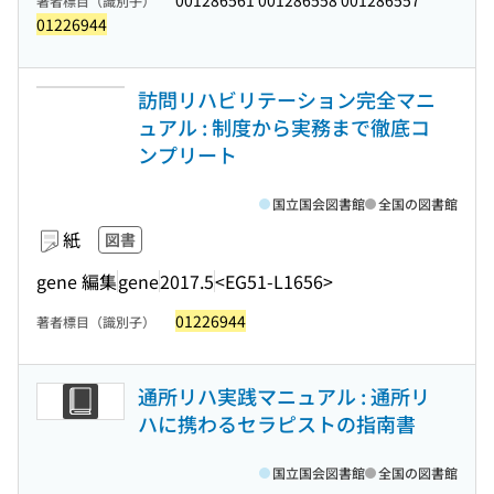
001286561 001286558 001286557
著者標目（識別子）
01226944
訪問リハビリテーション完全マニ
ュアル : 制度から実務まで徹底コ
ンプリート
国立国会図書館
全国の図書館
紙
図書
gene 編集
gene
2017.5
<EG51-L1656>
01226944
著者標目（識別子）
通所リハ実践マニュアル : 通所リ
ハに携わるセラピストの指南書
国立国会図書館
全国の図書館