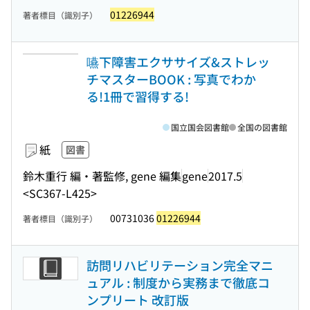
01226944
著者標目（識別子）
嚥下障害エクササイズ&ストレッ
チマスターBOOK : 写真でわか
る!1冊で習得する!
国立国会図書館
全国の図書館
紙
図書
鈴木重行 編・著監修, gene 編集
gene
2017.5
<SC367-L425>
00731036
01226944
著者標目（識別子）
訪問リハビリテーション完全マニ
ュアル : 制度から実務まで徹底コ
ンプリート 改訂版