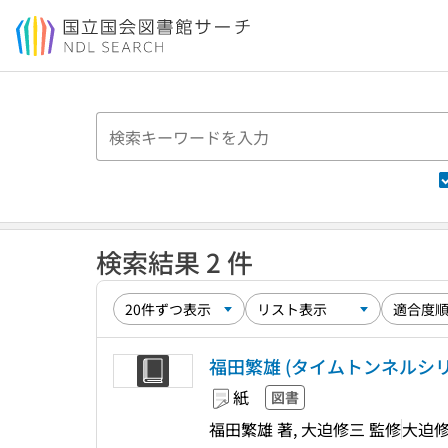
本文へ移動
検索結果 2 件
福田繁雄 (タイムトンネルシリーズ 
紙
図書
福田繁雄 著, 大迫修三 監修
大迫