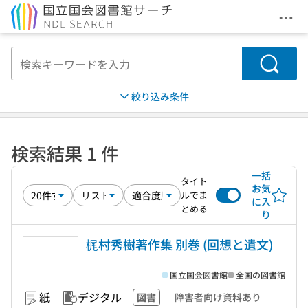
メニ
本文へ移動
検索
絞り込み条件
検索結果 1 件
一括
タイト
お気
ルでま
に入
とめる
り
梶村秀樹著作集 別巻 (回想と遺文)
国立国会図書館
全国の図書館
紙
デジタル
図書
障害者向け資料あり