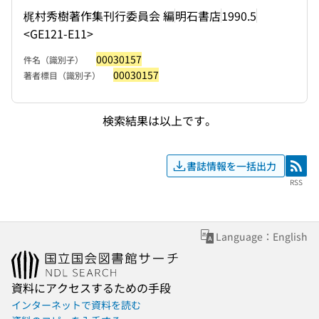
梶村秀樹著作集刊行委員会 編
明石書店
1990.5
<GE121-E11>
00030157
件名（識別子）
00030157
著者標目（識別子）
検索結果は以上です。
書誌情報を一括出力
RSS
RSS
Language：English
資料にアクセスするための手段
インターネットで資料を読む