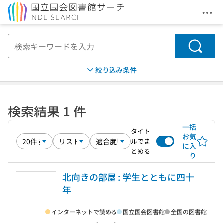
メニ
本文へ移動
検索
絞り込み条件
検索結果 1 件
一括
タイト
お気
ルでま
に入
とめる
り
北向きの部屋 : 学生とともに四十
年
インターネットで読める
国立国会図書館
全国の図書館