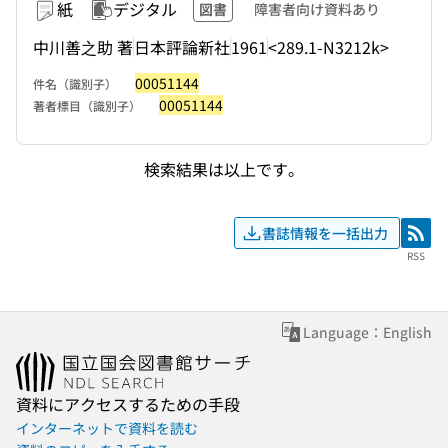
紙
デジタル
図書
障害者向け資料あり
中川善之助 著
日本評論新社
1961
<289.1-N3212k>
00051144
件名（識別子）
00051144
著者標目（識別子）
検索結果は以上です。
書誌情報を一括出力
RSS
RSS
Language：English
資料にアクセスするための手段
インターネットで資料を読む