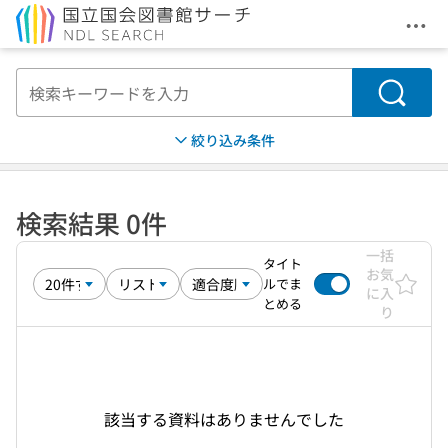
メニ
本文へ移動
検索
絞り込み条件
検索結果 0件
一括
タイト
お気
ルでま
に入
とめる
り
該当する資料はありませんでした