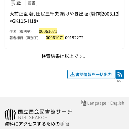
紙
図書
大前正臣 著, 田尻三千夫 編
けやき出版 (製作)
2003.12
<GK115-H18>
00061071
件名（識別子）
00061071
00192272
著者標目（識別子）
検索結果は以上です。
書誌情報を一括出力
RSS
RSS
Language：English
資料にアクセスするための手段