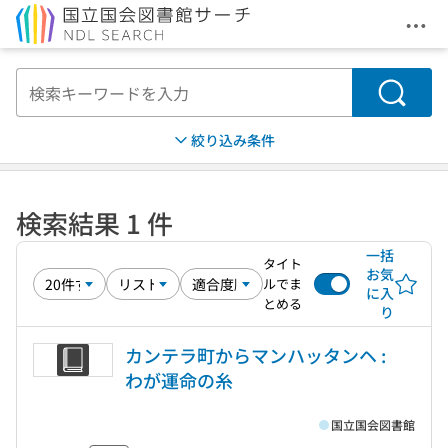
メニ
本文へ移動
検索
絞り込み条件
検索結果 1 件
一括
タイト
お気
ルでま
に入
とめる
り
カンテラ町からマンハッタンヘ :
わが運命の糸
国立国会図書館