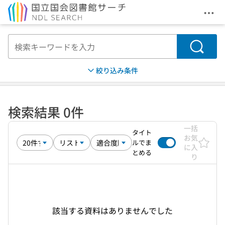
メニ
本文へ移動
検索
絞り込み条件
検索結果 0件
一括
タイト
お気
ルでま
に入
とめる
り
該当する資料はありませんでした