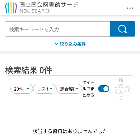
メニ
本文へ移動
検索
絞り込み条件
検索結果 0件
一括
タイト
お気
ルでま
に入
とめる
り
該当する資料はありませんでした