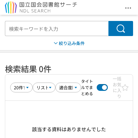
メニ
本文へ移動
検索
絞り込み条件
検索結果 0件
一括
タイト
お気
ルでま
に入
とめる
り
該当する資料はありませんでした