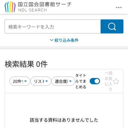
メニ
本文へ移動
検索
絞り込み条件
検索結果 0件
一括
タイト
お気
ルでま
に入
とめる
り
該当する資料はありませんでした