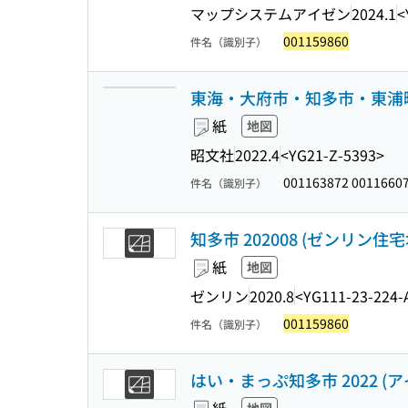
マップシステムアイゼン
2024.1
<
001159860
件名（識別子）
東海・大府市・知多市・東浦町 3版
紙
地図
昭文社
2022.4
<YG21-Z-5393>
001163872 0011660
件名（識別子）
知多市 202008 (ゼンリン住宅
紙
地図
ゼンリン
2020.8
<YG111-23-224-
001159860
件名（識別子）
はい・まっぷ知多市 2022 (