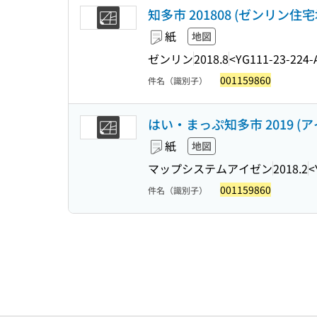
知多市 201808 (ゼンリン住宅
紙
地図
ゼンリン
2018.8
<YG111-23-224-
001159860
件名（識別子）
はい・まっぷ知多市 2019 (
紙
地図
マップシステムアイゼン
2018.2
<
001159860
件名（識別子）