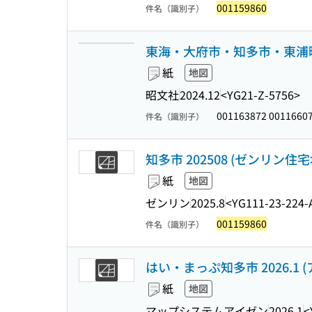
001159860
件名（識別子）
東海・大府市・知多市・東浦町 4版
紙
地図
昭文社
2024.12
<YG21-Z-5756>
001163872 0011660
件名（識別子）
知多市 202508 (ゼンリン住宅
紙
地図
ゼンリン
2025.8
<YG111-23-224-
001159860
件名（識別子）
はい・まっぷ知多市 2026.1 
紙
地図
マップシステムアイゼン
2026.1
<