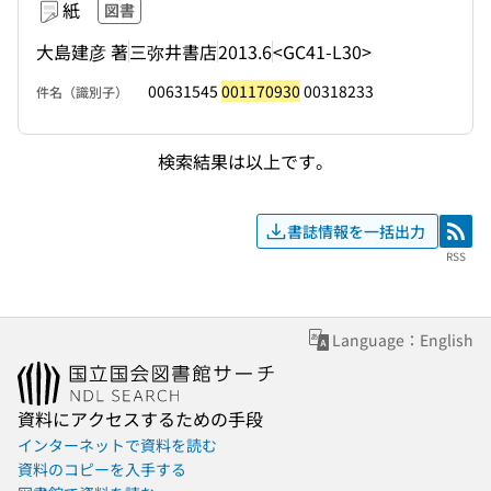
紙
図書
大島建彦 著
三弥井書店
2013.6
<GC41-L30>
00631545
001170930
00318233
件名（識別子）
検索結果は以上です。
書誌情報を一括出力
RSS
RSS
Language：English
資料にアクセスするための手段
インターネットで資料を読む
資料のコピーを入手する