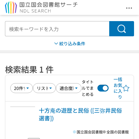
メニ
本文へ移動
検索
絞り込み条件
検索結果 1 件
一括
タイト
お気
ルでま
に入
とめる
り
十方庵の遊歴と民俗 ([三弥井民俗
選書])
国立国会図書館
全国の図書館