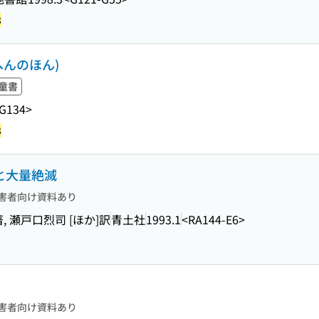
3
へんのほん)
童書
G134>
3
石と大量絶滅
害者向け資料あり
 瀬戸口烈司 [ほか]訳
青土社
1993.1
<RA144-E6>
害者向け資料あり