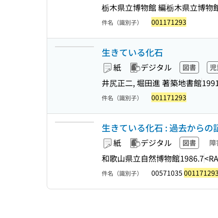
栃木県立博物館 編
栃木県立博物
001171293
件名（識別子）
生きている化石
紙
デジタル
図書
児
井尻正二, 堀田進 著
築地書館
199
001171293
件名（識別子）
生きている化石 : 過去から
紙
デジタル
図書
障
和歌山県立自然博物館
1986.7
<RA
00571035
00117129
件名（識別子）