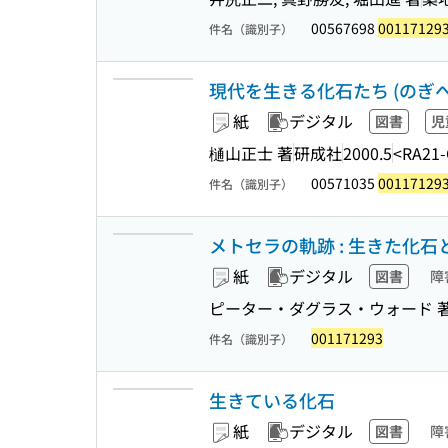
00567698
00117129
件名（識別子）
現代を生きる化石たち (のぎ
紙
デジタル
図書
児
樋山正士 著
研成社
2000.5
<RA21-
00571035
00117129
件名（識別子）
メトセラの軌跡 : 生きた化
紙
デジタル
図書
障
ピーター・ダグラス・ウォード 著,
001171293
件名（識別子）
生きている化石
紙
デジタル
図書
障