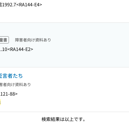
館
1992.7
<RA144-E4>
童書
障害者向け資料あり
1.10
<RA144-E2>
の証言者たち
害者向け資料あり
121-88>
3
検索結果は以上です。