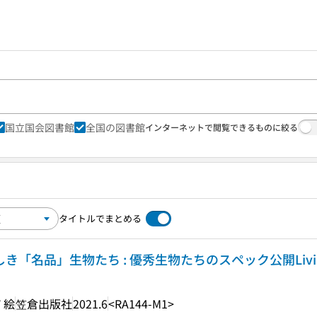
国立国会図書館
全国の図書館
インターネットで閲覧できるものに絞る
タイトルでまとめる
き「名品」生物たち : 優秀生物たちのスペック公開Living 
 絵
笠倉出版社
2021.6
<RA144-M1>