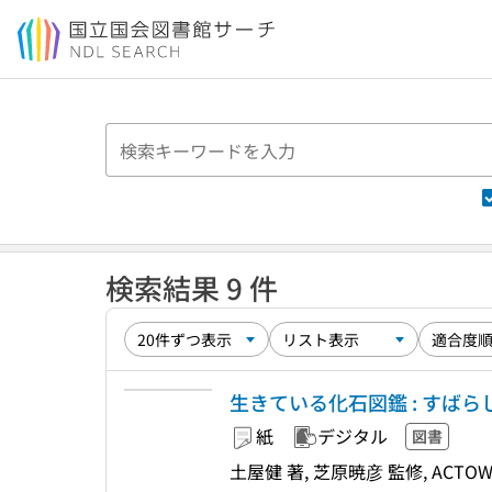
本文へ移動
検索結果 9 件
生きている化石図鑑 : すばらし
紙
デジタル
図書
土屋健 著, 芝原暁彦 監修, ACTOW