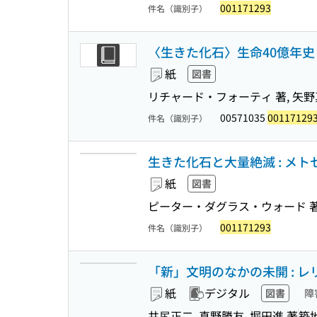
001171293
件名（識別子）
〈生きた化石〉生命40億年史 (筑
紙
図書
リチャード・フォーティ 著, 矢野
00571035
00117129
件名（識別子）
生きた化石と大量絶滅 : メ
紙
図書
ピーター・ダグラス・ウォード 著,
001171293
件名（識別子）
「新」文明のなかの未開 : 
紙
デジタル
図書
障
井尻正二, 真野勝友, 堀田進 著
築