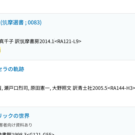
摩選書 ; 0083)
真千子 訳
筑摩書房
2014.1
<RA121-L9>
3
トセラの軌跡
 瀬戸口烈司, 原田憲一, 大野照文 訳
青土社
2005.5
<RA144-H3
レリックの世界
害者向け資料あり
地書館
1998.3
<G121-G55>