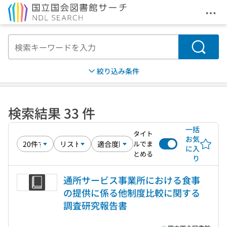
メニ
本文へ移動
検索
絞り込み条件
検索結果 33 件
一括
タイト
お気
ルでま
に入
とめる
り
通所サービス事業所における食事
の提供に係る他制度比較に関する
調査研究報告書