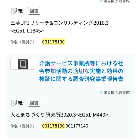
国立国会図書館
紙
図書
三菱UFJリサーチ&コンサルティング
2018.3
<EG51-L1845>
001178190
件名（識別子）
介護サービス事業所等における社
会参加活動の適切な実施と効果の
検証に関する調査研究事業報告書
国立国会図書館
紙
図書
人とまちづくり研究所
2020.3
<EG51-M440>
001178190
001177146
件名（識別子）