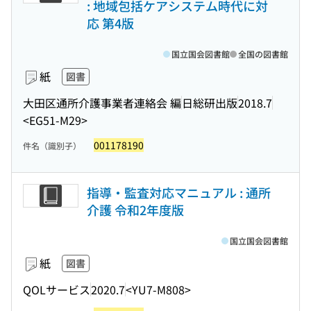
: 地域包括ケアシステム時代に対
応 第4版
国立国会図書館
全国の図書館
紙
図書
大田区通所介護事業者連絡会 編
日総研出版
2018.7
<EG51-M29>
001178190
件名（識別子）
指導・監査対応マニュアル : 通所
介護 令和2年度版
国立国会図書館
紙
図書
QOLサービス
2020.7
<YU7-M808>