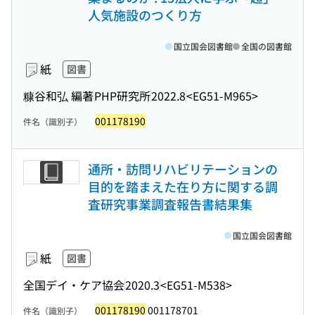
人気施設のつくり方
国立国会図書館
全国の図書館
紙
図書
糠谷和弘 編著
PHP研究所
2022.8
<EG51-M965>
001178190
件名（識別子）
通所・訪問リハビリテーションの
目的を踏まえた在り方に関する調
査研究事業調査報告書結果集
国立国会図書館
紙
図書
全国デイ・ケア協会
2020.3
<EG51-M538>
001178190
001178701
件名（識別子）