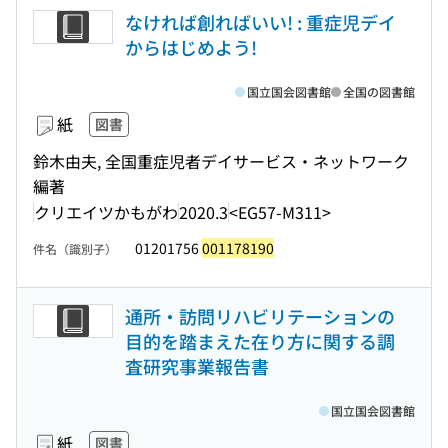
なければ創ればいい! : 重症児デイ
からはじめよう!
国立国会図書館
全国の図書館
紙
図書
鈴木由夫, 全国重症児者デイサービス・ネットワーク
編著
クリエイツかもがわ
2020.3
<EG57-M311>
01201756
001178190
件名（識別子）
通所・訪問リハビリテーションの
目的を踏まえた在り方に関する調
査研究事業報告書
国立国会図書館
紙
図書