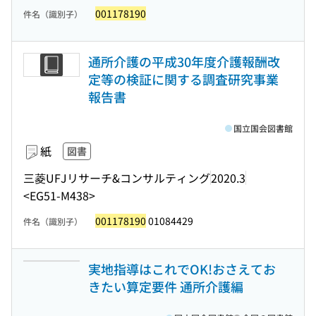
001178190
件名（識別子）
通所介護の平成30年度介護報酬改
定等の検証に関する調査研究事業
報告書
国立国会図書館
紙
図書
三菱UFJリサーチ&コンサルティング
2020.3
<EG51-M438>
001178190
01084429
件名（識別子）
実地指導はこれでOK!おさえてお
きたい算定要件 通所介護編