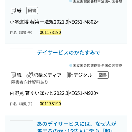
国立国会図書館
全国の図書館
紙
図書
小濱道博 著
第一法規
2021.9
<EG51-M802>
001178190
件名（識別子）
デイサービスのかたすみで
国立国会図書館
全国の図書館
紙
記録メディア
デジタル
図書
障害者向け資料あり
内野晃 著
ゆいぽおと
2022.3
<EG51-M920>
001178190
件名（識別子）
あのデイサービスには、なぜ人が
集まるのか : 15法人に学ぶ「超」