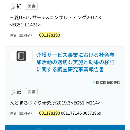
紙
図書
三菱UFJリサーチ&コンサルティング
2017.3
<EG51-L1431>
001178190
件名（識別子）
介護サービス事業における社会参
加活動の適切な実施と効果の検証
に関する調査研究事業報告書
国立国会図書館
紙
図書
人とまちづくり研究所
2019.3
<EG51-M214>
001178190
001177146 00572969
件名（識別子）