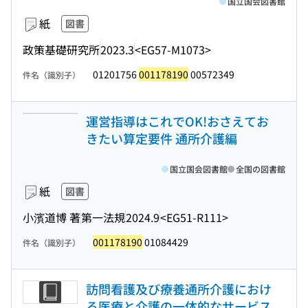
国立国会図書館
紙
図書
政策基礎研究所
2023.3
<EG57-M1073>
01201756
001178190
00572349
件名（識別子）
運営指導はこれでOK!おさえてお
きたい算定要件 通所介護編
国立国会図書館
全国の図書館
紙
図書
小濱道博 著
第一法規
2024.9
<EG51-R111>
001178190
01084429
件名（識別子）
訪問看護及び療養通所介護におけ
る医療と介護の一体的なサービス