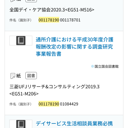
全国デイ・ケア協会
2020.3
<EG51-M516>
001178190
001178701
件名（識別子）
通所介護における平成30年度介護
報酬改定の影響に関する調査研究
事業報告書
国立国会図書館
紙
図書
三菱UFJリサーチ&コンサルティング
2019.3
<EG51-M206>
001178190
01084429
件名（識別子）
デイサービス生活相談員業務必携