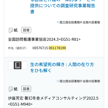
提供についての調査研究事業報告
書
国立国会図書館
全国の図書館
紙
図書
全国訪問看護事業協会
2024.3
<EG51-R81>
00576715
001178190
件名（識別子）
生の希望死の輝き : 人間の在り方
をひも解く
国立国会図書館
全国の図書館
紙
図書
伊藤芳宏 著
幻冬舎メディアコンサルティング
2022.5
<EG51-M940>