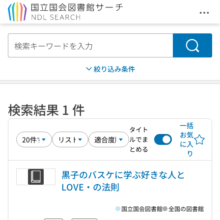
メニ
本文へ移動
検索
絞り込み条件
検索結果 1 件
一括
タイト
お気
ルでま
に入
とめる
り
黒子のバスケに学ぶ好きな人と
LOVE・の法則
国立国会図書館
全国の図書館