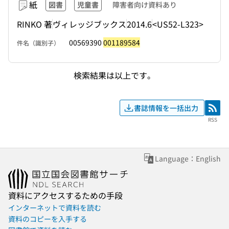
紙
図書
児童書
障害者向け資料あり
RINKO 著
ヴィレッジブックス
2014.6
<US52-L323>
00569390
001189584
件名（識別子）
検索結果は以上です。
書誌情報を一括出力
RSS
RSS
Language：English
資料にアクセスするための手段
インターネットで資料を読む
資料のコピーを入手する