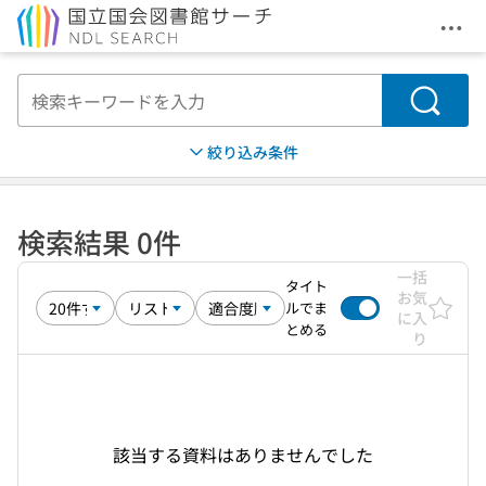
メニ
本文へ移動
検索
絞り込み条件
検索結果 0件
一括
タイト
お気
ルでま
に入
とめる
り
該当する資料はありませんでした