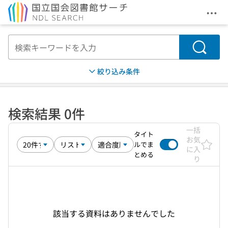
メニ
本文へ移動
検索
絞り込み条件
検索結果 0件
一括
タイト
お気
ルでま
に入
とめる
り
該当する資料はありませんでした