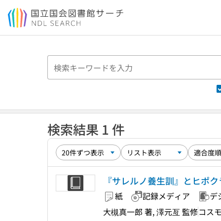
本文へ移動
検索結果 1 件
『サレルノ養生訓』とヒポクラテス
紙
記録メディア
デ
大槻真一郎 著, 澤元亙 監修
コス