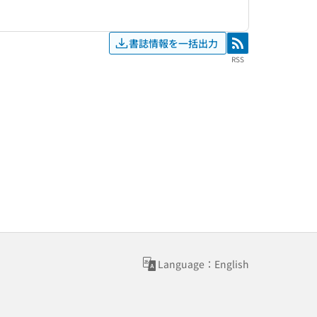
書誌情報を一括出力
RSS
RSS
Language：English