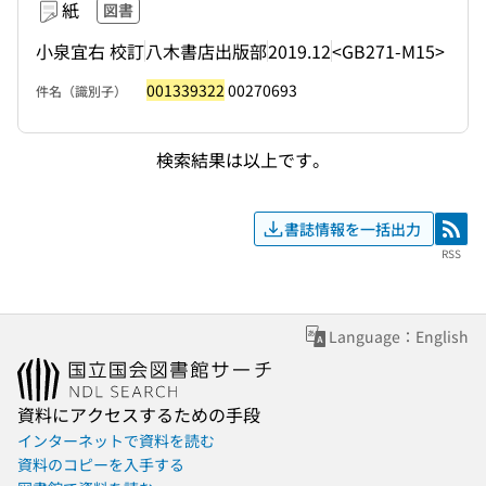
紙
図書
小泉宜右 校訂
八木書店出版部
2019.12
<GB271-M15>
001339322
00270693
件名（識別子）
検索結果は以上です。
書誌情報を一括出力
RSS
RSS
Language：English
資料にアクセスするための手段
インターネットで資料を読む
資料のコピーを入手する