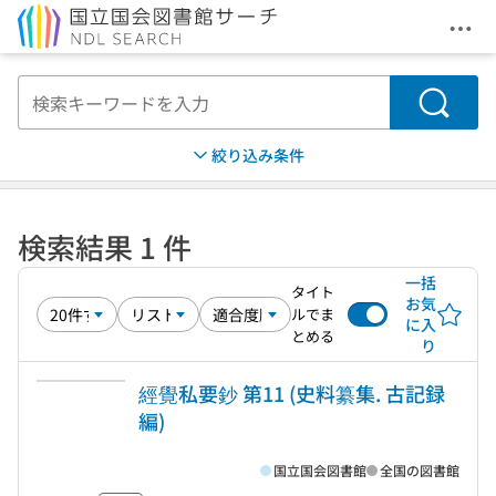
メニ
本文へ移動
検索
絞り込み条件
検索結果 1 件
一括
タイト
お気
ルでま
に入
とめる
り
經覺私要鈔 第11 (史料纂集. 古記録
編)
国立国会図書館
全国の図書館