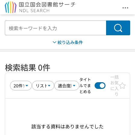
メニ
本文へ移動
検索
絞り込み条件
検索結果 0件
一括
タイト
お気
ルでま
に入
とめる
り
該当する資料はありませんでした