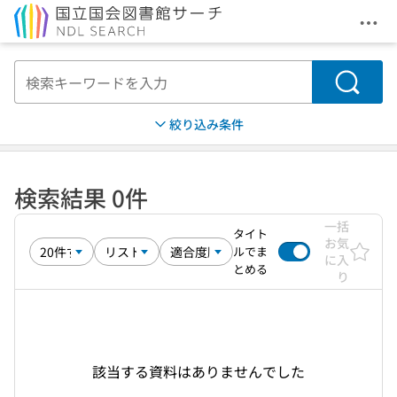
メニ
本文へ移動
検索
絞り込み条件
検索結果 0件
一括
タイト
お気
ルでま
に入
とめる
り
該当する資料はありませんでした