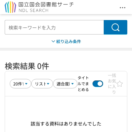
メニ
本文へ移動
検索
絞り込み条件
検索結果 0件
一括
タイト
お気
ルでま
に入
とめる
り
該当する資料はありませんでした