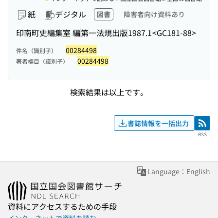
紙
デジタル
図書
障害者向け資料あり
印南町史編集室 編
第一法規出版
1987.1
<GC181-88>
00284498
件名（識別子）
00284498
著者標目（識別子）
検索結果は以上です。
書誌情報を一括出力
RSS
RSS
Language：English
資料にアクセスするための手段