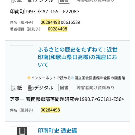
印南町
1993.3
<AZ-1551-E2208>
00284498
00616589
件名（識別子）
00284498
著者標目（識別子）
ふるさとの歴史をたずねて : 近世
印南(和歌山県日高郡)の視座にお
いて
インターネットで読める
国立国会図書館
全国の図書館
紙
デジタル
図書
障害者向け資料あり
芝英一 著
南部郷部落問題研究会
1990.7
<GC181-E56>
00284498
件名（識別子）
印南町史 通史編