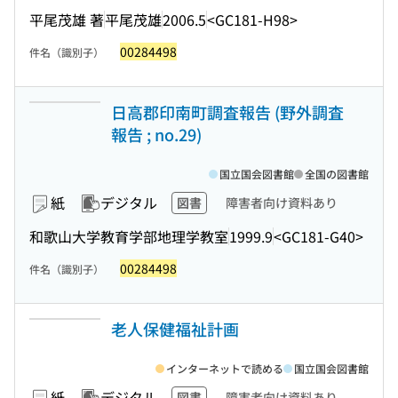
平尾茂雄 著
平尾茂雄
2006.5
<GC181-H98>
00284498
件名（識別子）
日高郡印南町調査報告 (野外調査
報告 ; no.29)
国立国会図書館
全国の図書館
紙
デジタル
図書
障害者向け資料あり
和歌山大学教育学部地理学教室
1999.9
<GC181-G40>
00284498
件名（識別子）
老人保健福祉計画
インターネットで読める
国立国会図書館
紙
デジタル
図書
障害者向け資料あり