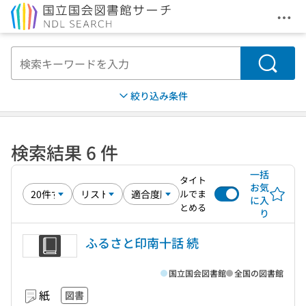
メニ
本文へ移動
検索
絞り込み条件
検索結果 6 件
一括
タイト
お気
ルでま
に入
とめる
り
ふるさと印南十話 続
国立国会図書館
全国の図書館
紙
図書