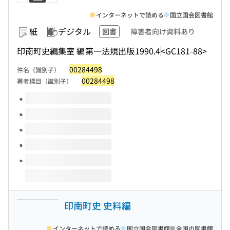
インターネットで読める
国立国会図書館
紙
デジタル
図書
障害者向け資料あり
印南町史編集室 編
第一法規出版
1990.4
<GC181-88>
00284498
件名（識別子）
00284498
著者標目（識別子）
このタイトルの巻号
印南町史 史料編
インターネットで読める
国立国会図書館
全国の図書館