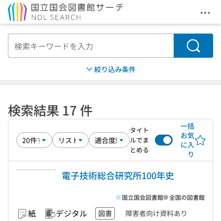
メニ
本文へ移動
検索
絞り込み条件
検索結果 17 件
一括
タイト
お気
ルでま
に入
とめる
り
電子技術総合研究所100年史
国立国会図書館
全国の図書館
紙
デジタル
図書
障害者向け資料あり