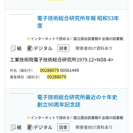
電子技術総合研究所年報 昭和53年
度
インターネットで読める
国立国会図書館
全国の図書館
紙
デジタル
図書
障害者向け資料あり
工業技術院電子技術総合研究所
1979.12
<ND8-4>
00288079
00561449
件名（識別子）
00288079
著者標目（識別子）
電子技術総合研究所最近の十年史
創立90周年記念誌
インターネットで読める
国立国会図書館
全国の図書館
紙
デジタル
図書
障害者向け資料あり