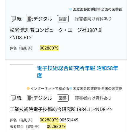
国立国会図書館
全国の図書館
紙
デジタル
図書
障害者向け資料あり
松尾博志 著
コンピュータ・エージ社
1987.9
<ND8-E1>
00288079
件名（識別子）
電子技術総合研究所年報 昭和58年
度
インターネットで読める
国立国会図書館
全国の図書館
紙
デジタル
図書
障害者向け資料あり
工業技術院電子技術総合研究所
1984.11
<ND8-4>
00288079
00561449
件名（識別子）
00288079
著者標目（識別子）