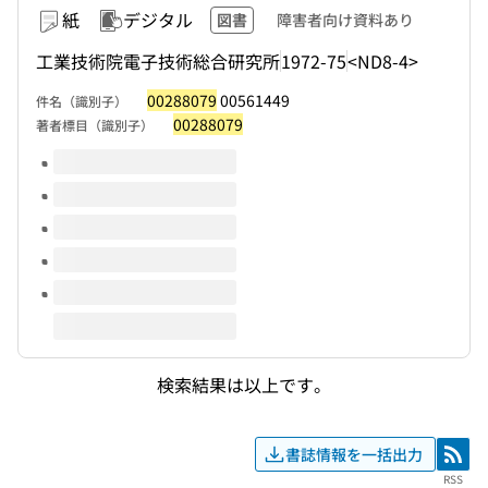
紙
デジタル
図書
障害者向け資料あり
工業技術院電子技術総合研究所
1972-75
<ND8-4>
00288079
00561449
件名（識別子）
00288079
著者標目（識別子）
このタイトルの巻号
検索結果は以上です。
書誌情報を一括出力
RSS
RSS