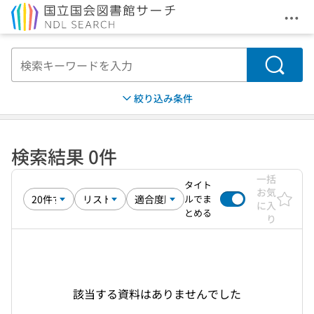
メニ
本文へ移動
検索
絞り込み条件
検索結果 0件
一括
タイト
お気
ルでま
に入
とめる
り
該当する資料はありませんでした