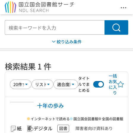
メニ
本文へ移動
検索
絞り込み条件
検索結果 1 件
一括
タイト
お気
ルでま
に入
とめる
り
十年の歩み
インターネットで読める
国立国会図書館
全国の図書館
紙
デジタル
図書
障害者向け資料あり