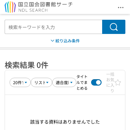
メニ
本文へ移動
検索
絞り込み条件
検索結果 0件
一括
タイト
お気
ルでま
に入
とめる
り
該当する資料はありませんでした