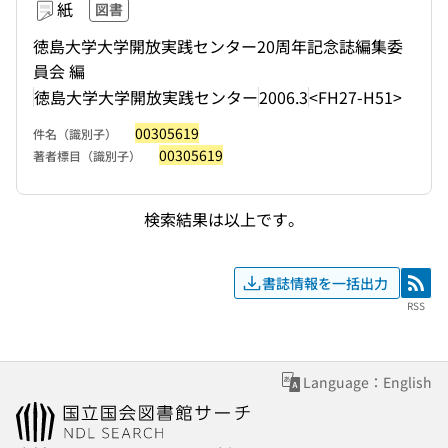
紙
図書
徳島大学大学開放実践センター20周年記念誌編集委
員会 編
徳島大学大学開放実践センター
2006.3
<FH27-H51>
00305619
件名（識別子）
00305619
著者標目（識別子）
検索結果は以上です。
書誌情報を一括出力
RSS
RSS
Language：English