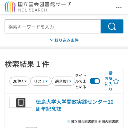
メニ
本文へ移動
検索
絞り込み条件
検索結果 1 件
一括
タイト
お気
ルでま
に入
とめる
り
徳島大学大学開放実践センター20
周年記念誌
国立国会図書館
全国の図書館