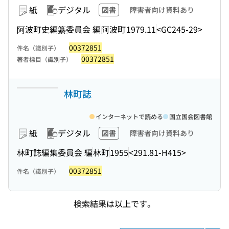
紙
デジタル
図書
障害者向け資料あり
阿波町史編纂委員会 編
阿波町
1979.11
<GC245-29>
00372851
件名（識別子）
00372851
著者標目（識別子）
林町誌
インターネットで読める
国立国会図書館
紙
デジタル
図書
障害者向け資料あり
林町誌編集委員会 編
林町
1955
<291.81-H415>
00372851
件名（識別子）
検索結果は以上です。