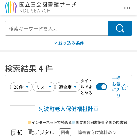
メニ
本文へ移動
検索
絞り込み条件
検索結果 4 件
一括
タイト
お気
ルでま
に入
とめる
り
阿波町老人保健福祉計画
インターネットで読める
国立国会図書館
全国の図書館
紙
デジタル
図書
障害者向け資料あり