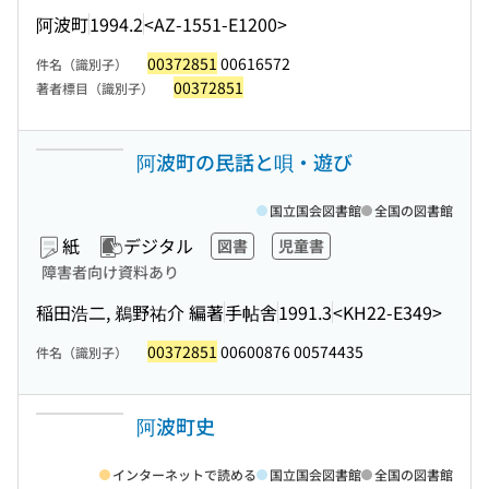
阿波町
1994.2
<AZ-1551-E1200>
00372851
00616572
件名（識別子）
00372851
著者標目（識別子）
阿波町の民話と唄・遊び
国立国会図書館
全国の図書館
紙
デジタル
図書
児童書
障害者向け資料あり
稲田浩二, 鵜野祐介 編著
手帖舎
1991.3
<KH22-E349>
00372851
00600876 00574435
件名（識別子）
阿波町史
インターネットで読める
国立国会図書館
全国の図書館