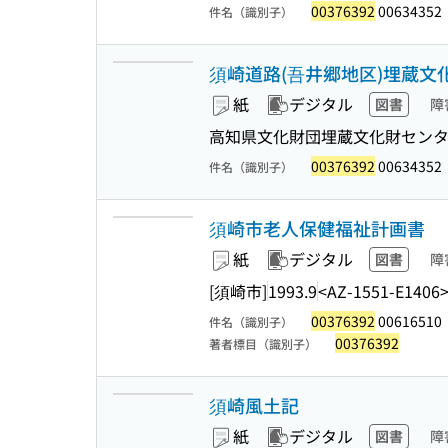
00376392
00634352
件名（識別子）
須崎道路(吾井郷地区)埋蔵文化
紙
デジタル
図書
障
高知県文化財団埋蔵文化財センタ
00376392
00634352
件名（識別子）
須崎市老人保健福祉計画書
紙
デジタル
図書
障
[須崎市]
1993.9
<AZ-1551-E1406
00376392
00616510
件名（識別子）
00376392
著者標目（識別子）
須崎風土記
紙
デジタル
図書
障