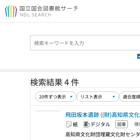
本文へ移動
検索結果 4 件
飛田坂本遺跡 ((財)高知県文
紙
デジタル
図書
障
高知県文化財団埋蔵文化財セン