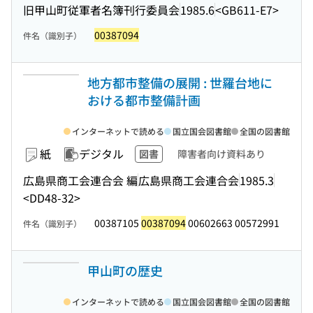
旧甲山町従軍者名簿刊行委員会
1985.6
<GB611-E7>
00387094
件名（識別子）
地方都市整備の展開 : 世羅台地に
おける都市整備計画
インターネットで読める
国立国会図書館
全国の図書館
紙
デジタル
図書
障害者向け資料あり
広島県商工会連合会 編
広島県商工会連合会
1985.3
<DD48-32>
00387105
00387094
00602663 00572991
件名（識別子）
甲山町の歴史
インターネットで読める
国立国会図書館
全国の図書館