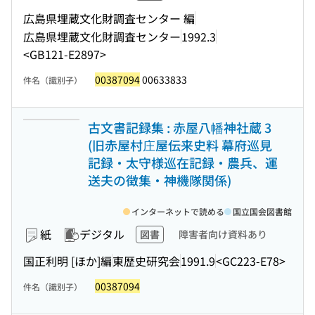
広島県埋蔵文化財調査センター 編
広島県埋蔵文化財調査センター
1992.3
<GB121-E2897>
00387094
00633833
件名（識別子）
古文書記録集 : 赤屋八幡神社蔵 3
(旧赤屋村庄屋伝来史料 幕府巡見
記録・太守様巡在記録・農兵、運
送夫の徴集・神機隊関係)
インターネットで読める
国立国会図書館
紙
デジタル
図書
障害者向け資料あり
国正利明 [ほか]編
東歴史研究会
1991.9
<GC223-E78>
00387094
件名（識別子）