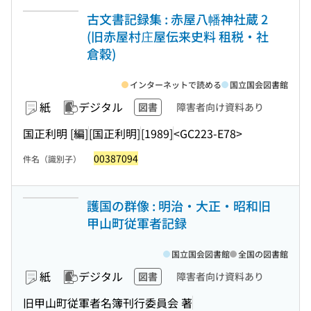
古文書記録集 : 赤屋八幡神社蔵 2
(旧赤屋村庄屋伝来史料 租税・社
倉穀)
インターネットで読める
国立国会図書館
紙
デジタル
図書
障害者向け資料あり
国正利明 [編]
[国正利明]
[1989]
<GC223-E78>
00387094
件名（識別子）
護国の群像 : 明治・大正・昭和旧
甲山町従軍者記録
国立国会図書館
全国の図書館
紙
デジタル
図書
障害者向け資料あり
旧甲山町従軍者名簿刊行委員会 著