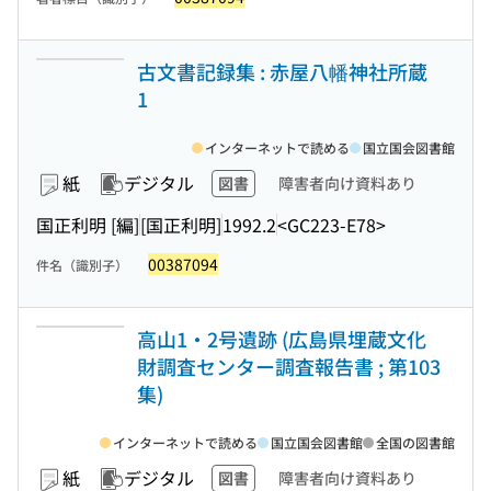
古文書記録集 : 赤屋八幡神社所蔵
1
インターネットで読める
国立国会図書館
紙
デジタル
図書
障害者向け資料あり
国正利明 [編]
[国正利明]
1992.2
<GC223-E78>
00387094
件名（識別子）
高山1・2号遺跡 (広島県埋蔵文化
財調査センター調査報告書 ; 第103
集)
インターネットで読める
国立国会図書館
全国の図書館
紙
デジタル
図書
障害者向け資料あり