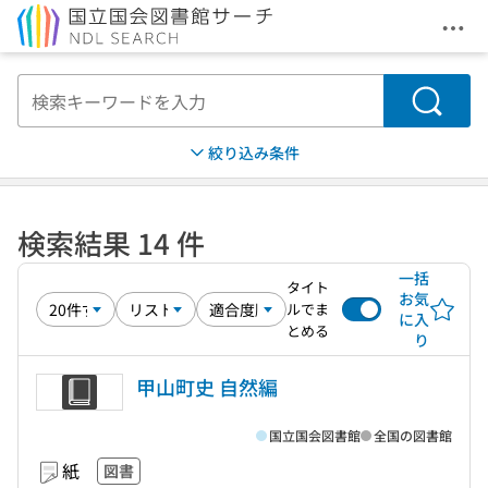
メニ
本文へ移動
検索
絞り込み条件
検索結果 14 件
一括
タイト
お気
ルでま
に入
とめる
り
甲山町史 自然編
国立国会図書館
全国の図書館
紙
図書