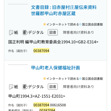
文書目録 : 旧赤屋村庄屋伝来資料
世羅郡甲山町赤屋区蔵
インターネットで読める
国立国会図書館
紙
デジタル
図書
障害者向け資料あり
国正利明 編
甲山町教育委員会
1994.10
<GB2-E314>
00387094
件名（識別子）
甲山町老人保健福祉計画
インターネットで読める
国立国会図書館
紙
デジタル
図書
障害者向け資料あり
甲山町
1994.3
<AZ-1551-E2031>
00387094
00616508
件名（識別子）
00387094
著者標目（識別子）