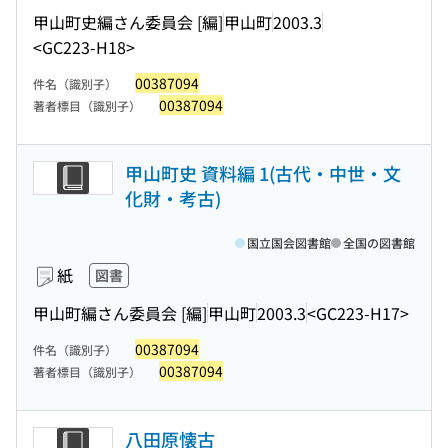
甲山町史編さん委員会 [編]
甲山町
2003.3
<GC223-H18>
00387094
件名（識別子）
00387094
著者標目（識別子）
甲山町史 資料編 1(古代・中世・文
化財・考古)
国立国会図書館
全国の図書館
紙
図書
甲山町編さん委員会 [編]
甲山町
2003.3
<GC223-H17>
00387094
件名（識別子）
00387094
著者標目（識別子）
八田原懐古