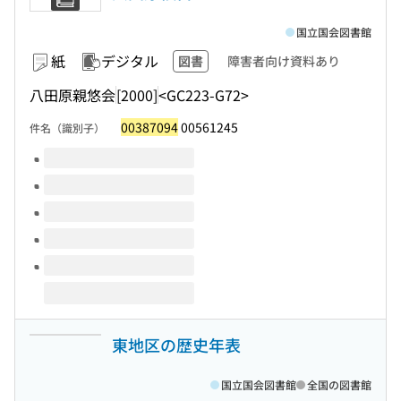
国立国会図書館
紙
デジタル
図書
障害者向け資料あり
八田原親悠会
[2000]
<GC223-G72>
00387094
00561245
件名（識別子）
このタイトルの巻号
東地区の歴史年表
国立国会図書館
全国の図書館