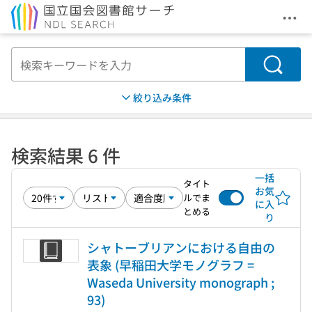
メニ
本文へ移動
検索
絞り込み条件
検索結果 6 件
一括
タイト
お気
ルでま
に入
とめる
り
シャトーブリアンにおける自由の
表象 (早稲田大学モノグラフ =
Waseda University monograph ;
93)