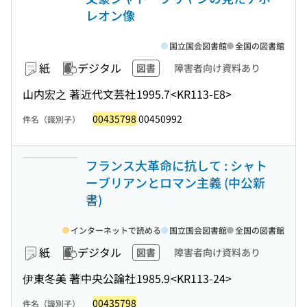
レオン像
国立国会図書館
全国の図書館
紙
デジタル
図書
障害者向け資料あり
山内宏之 著
近代文芸社
1995.7
<KR113-E8>
00435798
00450992
件名（識別子）
フランス大革命に抗して : シャト
ーブリアンとロマン主義 (中公新
書)
インターネットで読める
国立国会図書館
全国の図書館
紙
デジタル
図書
障害者向け資料あり
伊東冬美 著
中央公論社
1985.9
<KR113-24>
00435798
件名（識別子）