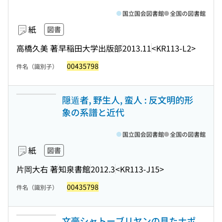
国立国会図書館
全国の図書館
紙
図書
高橋久美 著
早稲田大学出版部
2013.11
<KR113-L2>
00435798
件名（識別子）
隠遁者, 野生人, 蛮人 : 反文明的形
象の系譜と近代
国立国会図書館
全国の図書館
紙
図書
片岡大右 著
知泉書館
2012.3
<KR113-J15>
00435798
件名（識別子）
文豪シャトーブリヤンの見たナポ