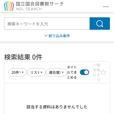
メニ
本文へ移動
検索
絞り込み条件
検索結果 0件
一括
タイト
お気
ルでま
に入
とめる
り
該当する資料はありませんでした