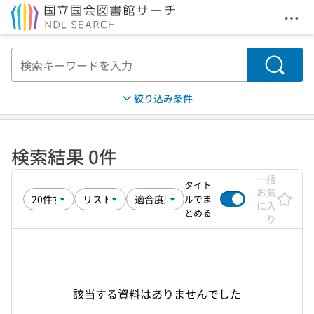
メニ
本文へ移動
検索
絞り込み条件
検索結果 0件
一括
タイト
お気
ルでま
に入
とめる
り
該当する資料はありませんでした