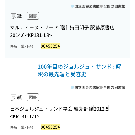
国立国会図書館
全国の図書館
紙
図書
マルティーヌ・リード [著], 持田明子 訳
藤原書店
2014.6
<KR131-L8>
00455254
件名（識別子）
200年目のジョルジュ・サンド : 解
釈の最先端と受容史
国立国会図書館
全国の図書館
紙
図書
日本ジョルジュ・サンド学会 編
新評論
2012.5
<KR131-J21>
00455254
件名（識別子）