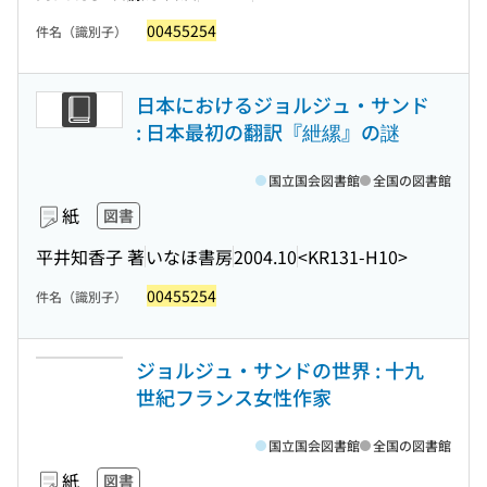
00455254
件名（識別子）
日本におけるジョルジュ・サンド
: 日本最初の翻訳『紲縲』の謎
国立国会図書館
全国の図書館
紙
図書
平井知香子 著
いなほ書房
2004.10
<KR131-H10>
00455254
件名（識別子）
ジョルジュ・サンドの世界 : 十九
世紀フランス女性作家
国立国会図書館
全国の図書館
紙
図書