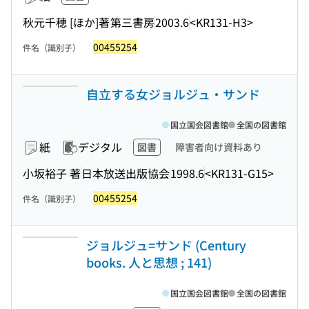
秋元千穂 [ほか]著
第三書房
2003.6
<KR131-H3>
00455254
件名（識別子）
自立する女ジョルジュ・サンド
国立国会図書館
全国の図書館
紙
デジタル
図書
障害者向け資料あり
小坂裕子 著
日本放送出版協会
1998.6
<KR131-G15>
00455254
件名（識別子）
ジョルジュ=サンド (Century
books. 人と思想 ; 141)
国立国会図書館
全国の図書館