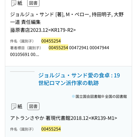
紙
図書
ジョルジュ・サンド [著], M・ペロー, 持田明子, 大野
一道 責任編集
藤原書店
2023.12
<KR179-R2>
00455254
件名（識別子）
00455254
00472941 00047944
著者標目（識別子）
00105691 00...
ジョルジュ・サンド愛の食卓 : 19
世紀ロマン派作家の軌跡
国立国会図書館
全国の図書館
紙
図書
アトランさやか 著
現代書館
2018.12
<KR139-M1>
00455254
件名（識別子）