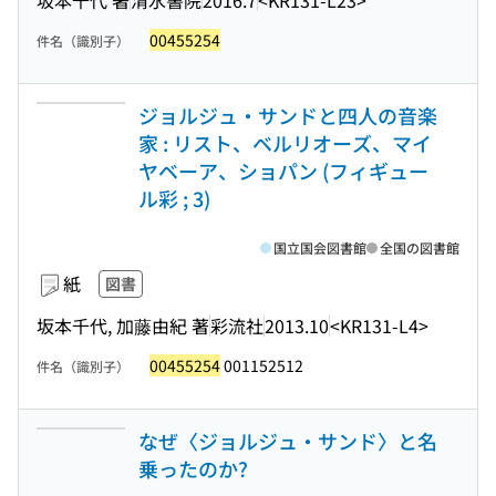
00455254
件名（識別子）
ジョルジュ・サンドと四人の音楽
家 : リスト、ベルリオーズ、マイ
ヤベーア、ショパン (フィギュー
ル彩 ; 3)
国立国会図書館
全国の図書館
紙
図書
坂本千代, 加藤由紀 著
彩流社
2013.10
<KR131-L4>
00455254
001152512
件名（識別子）
なぜ〈ジョルジュ・サンド〉と名
乗ったのか?