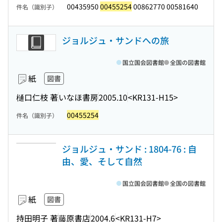
00435950
00455254
00862770 00581640
件名（識別子）
ジョルジュ・サンドへの旅
国立国会図書館
全国の図書館
紙
図書
樋口仁枝 著
いなほ書房
2005.10
<KR131-H15>
00455254
件名（識別子）
ジョルジュ・サンド : 1804-76 : 自
由、愛、そして自然
国立国会図書館
全国の図書館
紙
図書
持田明子 著
藤原書店
2004.6
<KR131-H7>