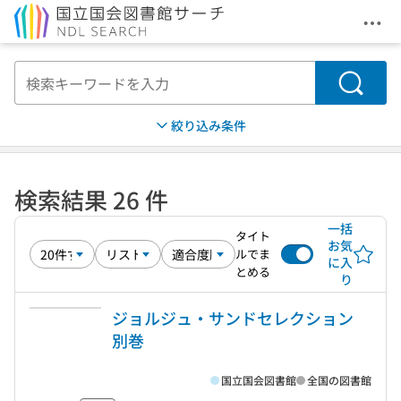
メニ
本文へ移動
検索
絞り込み条件
検索結果 26 件
一括
タイト
お気
ルでま
に入
とめる
り
ジョルジュ・サンドセレクション
別巻
国立国会図書館
全国の図書館