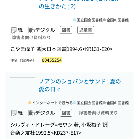
の生きかた ; 2)
国立国会図書館
全国の図書館
紙
デジタル
図書
児童書
障害者向け資料あり
こやま峰子 著
大日本図書
1994.6
<KR131-E20>
00455254
件名（識別子）
ノアンのショパンとサンド : 夏の
愛の日々
インターネットで読める
国立国会図書館
全国の図書館
紙
デジタル
図書
障害者向け資料あり
シルヴィ・ドレーグ=モワン 著, 小坂裕子 訳
音楽之友社
1992.5
<KD237-E17>