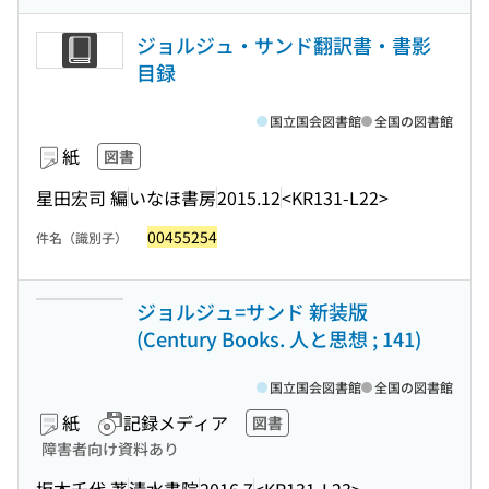
ジョルジュ・サンド翻訳書・書影
目録
国立国会図書館
全国の図書館
紙
図書
星田宏司 編
いなほ書房
2015.12
<KR131-L22>
00455254
件名（識別子）
ジョルジュ=サンド 新装版
(Century Books. 人と思想 ; 141)
国立国会図書館
全国の図書館
紙
記録メディア
図書
障害者向け資料あり
坂本千代 著
清水書院
2016.7
<KR131-L23>