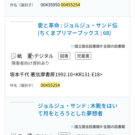
00435950
00455254
件名（識別子）
愛と革命 : ジョルジュ・サンド伝
(ちくまプリマーブックス ; 68)
国立国会図書館
全国の図書館
紙
デジタル
図書
児童書
障害者向け資料あり
坂本千代 著
筑摩書房
1992.10
<KR131-E18>
00455254
件名（識別子）
ジョルジュ・サンド : 木靴をはい
て月をとろうとした夢想者
国立国会図書館
全国の図書館