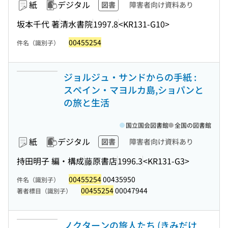
紙
デジタル
図書
障害者向け資料あり
坂本千代 著
清水書院
1997.8
<KR131-G10>
00455254
件名（識別子）
ジョルジュ・サンドからの手紙 :
スペイン・マヨルカ島,ショパンと
の旅と生活
国立国会図書館
全国の図書館
紙
デジタル
図書
障害者向け資料あり
持田明子 編・構成
藤原書店
1996.3
<KR131-G3>
00455254
00435950
件名（識別子）
00455254
00047944
著者標目（識別子）
ノクターンの旅人たち (きみだけ