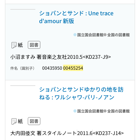
ショパンとサンド : Une trace
d'amour 新版
国立国会図書館
全国の図書館
紙
図書
小沼ますみ 著
音楽之友社
2010.5
<KD237-J9>
00435950
00455254
件名（識別子）
ショパンとサンドゆかりの地を訪
ねる : ワルシャワ-パリ-ノアン
国立国会図書館
全国の図書館
紙
図書
大内田倭文 著
スタイルノート
2011.6
<KD237-J14>