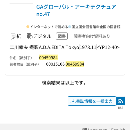
GAグローバル・アーキテクチュア
no.47
インターネットで読める
国立国会図書館
全国の図書館
紙
デジタル
図書
障害者向け資料あり
二川幸夫 撮影
A.D.A.EDITA Tokyo
1978.11
<YP12-40>
00459984
件名（識別子）
00015106
00459984
著者標目（識別子）
検索結果は以上です。
書誌情報を一括出力
RSS
RSS
Language：English