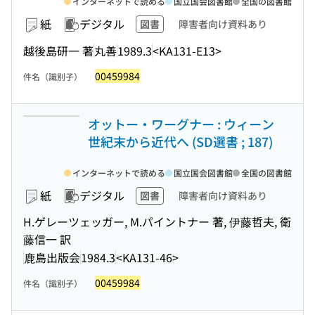
インターネットで読める
国立国会図書館
全国の図書館
紙
デジタル
図書
障害者向け資料あり
越後島研一 著
丸善
1989.3
<KA131-E13>
00459984
件名（識別子）
オットー・ワーグナー : ウィーン
世紀末から近代へ (SD選書 ; 187)
インターネットで読める
国立国会図書館
全国の図書館
紙
デジタル
図書
障害者向け資料あり
H.ゲレーツェッガー, M.パイントナー 著, 伊藤哲夫, 衛
藤信一 訳
鹿島出版会
1984.3
<KA131-46>
00459984
件名（識別子）