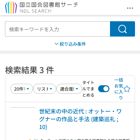
メニ
本文へ移動
検索
絞り込み条件
検索結果 3 件
一括
タイト
お気
ルでま
に入
とめる
り
世紀末の中の近代 : オットー・ワ
グナーの作品と手法 (建築巡礼 ;
10)