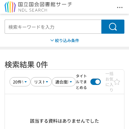
メニ
本文へ移動
検索
絞り込み条件
検索結果 0件
一括
タイト
お気
ルでま
に入
とめる
り
該当する資料はありませんでした