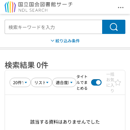
メニ
本文へ移動
検索
絞り込み条件
検索結果 0件
一括
タイト
お気
ルでま
に入
とめる
り
該当する資料はありませんでした